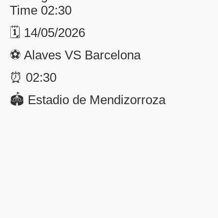
Time 02:30
🗓 14/05/2026
⚽️ Alaves VS Barcelona
⏰ 02:30
🏟 Estadio de Mendizorroza