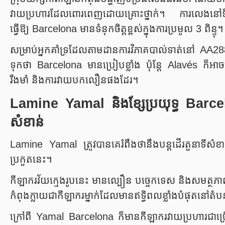
វាយប្រហារដែលពោរពេញដោយគ្រោះថ្នាក់។ ការលេងនៅទឹកដ
ធ្វើឱ្យ Barcelona មានទំនុកចិត្តខ្ពស់ក្នុងការប្រមូល 3 ពិន្ទុ។
សម្រាប់អ្នកគាំទ្រដែលតាមដានការវិភាគបាល់ទាត់នៅ AA288
ទុកថា Barcelona មានប្រៀបខ្លាំង ប៉ុន្តែ Alavés ក៏អា
រឹងមាំ និងការវាយបកលឿនផងដែរ។
Lamine Yamal និងខ្សែប្រយុទ្ធ Barcel
សំខាន់
Lamine Yamal ត្រូវបានគេរំពឹងថានឹងបន្តដើរតួនាទីសំខា
ប្រកួតនេះ។
កីឡាករវ័យក្មេងរូបនេះ មានល្បឿន បច្ចេកទេស និងសមត្ថភាព
កំពុងក្លាយជាកីឡាករម្នាក់ដែលមានឥទ្ធិពលខ្លាំងបំផុតនៅតំ
ក្រៅពី Yamal Barcelona ក៏មានកីឡាករវាយប្រហារជាច្រើ