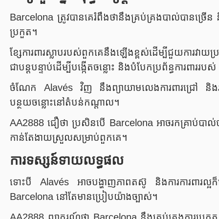
Barcelona ត្រូវបានគេរំពឹងថានឹងគ្រប់គ្រងបាល់បានច្រើន ន
ប្រកួត។
ខ្សែការពារស្លាបរបស់ពួកគេនឹងឡើងខ្ពស់ដើម្បីជួយការវាយប
ជាបន្តបន្ទាប់ដើម្បីបង្កើតចន្លោះ និងបំបែកប្រព័ន្ធការពាររប
ចំណែក Alavés វិញ នឹងព្យាយាមលេងការពារជ្រៅ និងរក្សា
បន្ថយចន្លោះនៅតំបន់កណ្តាល។
AA2888 ជឿថា ប្រសិនបើ Barcelona អាចរកគ្រាប់បាល់
កាន់តែងាយស្រួលសម្រាប់ពួកគេ។
ការទស្សន៍ទាយលទ្ធផល
ទោះបី Alavés អាចបង្ហាញភាពតស៊ូ និងការការពារល្អក
Barcelona នៅតែមានប្រៀបយ៉ាងច្បាស់។
AA2888 ព្យាករណ៍ថា Barcelona នឹងគ្រប់គ្រងការប្រកួ