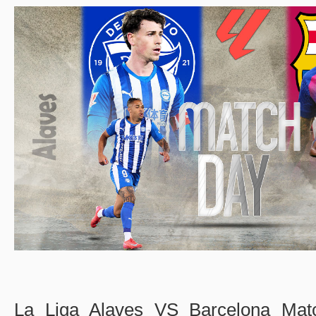
La Liga Alaves VS Barcelona Mat