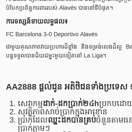
បំបែកប្រព័ន្ធការពាររបស់ Alavés បាននៅទីបំផុត។
ការទស្សន៍ទាយលទ្ធផល៖
FC Barcelona 3-0 Deportivo Alavés
ជាមួយគុណភាពវាយប្រហារដ៏ខ្លាំង និងទម្រង់លេងដ៏ល្អ Ba
បន្តទទួលបានជ័យជម្នះមួយទៀតនៅ La Liga។
AA2888
ផ្តល់ជូន អតិថិជនទាំងប្រទេស 
សេវាកម្ម
ដាក់-ដកប្រាក់២៤h
ប្រកបដោយស
សុវត្ថិភាពសាច់ប្រាក់ក្នុងអាខោន
ប្រាក់ដែល
ឈ្នះដកបានគ្រប់
ចំនួនតាមធន
ប្រាក់ភ្លាមៗ