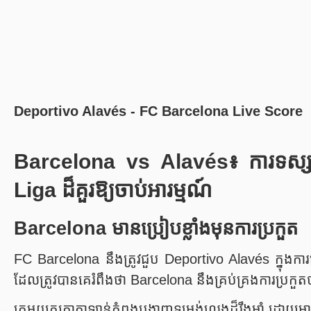
Deportivo Alavés - FC Barcelona Live Score
Barcelona vs Alavés៖ ការទស្សន
Liga ដ៏គួរឱ្យចាប់អារម្មណ៍
Barcelona មានប្រៀបខ្លាំងមុនការប្រកួត
FC Barcelona នឹងត្រូវជួប Deportivo Alavés ក្នុងកា
ដែលត្រូវបានគេរំពឹងថា Barcelona នឹងគ្រប់គ្រងការប្រកួ
ក្រុមយក្សកាតាឡាន់កំពុងបង្ហាញទម្រង់លេងដ៏រឹងមាំ ដោយមានក