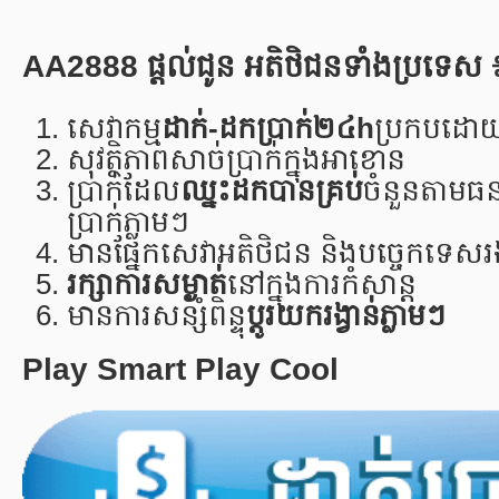
AA2888
ផ្តល់ជូន អតិថិជនទាំងប្រទេស 
សេវាកម្ម
ដាក់-ដកប្រាក់២៤h
ប្រកបដោយស
សុវត្ថិភាពសាច់ប្រាក់ក្នុងអាខោន
ប្រាក់ដែល
ឈ្នះដកបានគ្រប់
ចំនួនតាមធន
ប្រាក់ភ្លាមៗ
មានផ្នែកសេវាអតិថិជន និងបច្ចេកទេសរង
រក្សាការសម្ងាត់
នៅក្នុងការកំសាន្ដ
មានការសន្សំពិន្ទុ
ប្តូរយករង្វាន់ភ្លាមៗ
Play Smart Play Cool