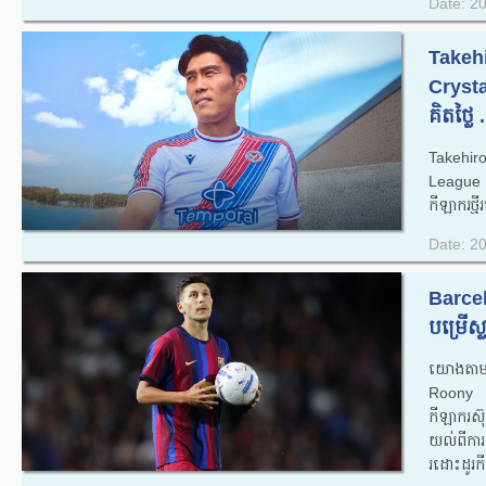
Date: 2
Takeh
Crysta
គិតថ្លៃ .
Takehir
League 
កីឡាករថ្ម
Date: 2
Barcelo
បម្រើស
យោងតាមល
Roony 
កីឡាករស៊ុ
យល់ពីការផ
រដោះដូរកី