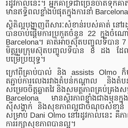
រដូវកាលនេះ។ អ្នកគាំទ្រជាច្រើនចាត់ទុកគា
មានឥទ្ធិពលខ្លាំងបំផុតក្នុងការនាំ Barce
ស្ថិតិល្អបង្ហាញពីសារៈសំខាន់របស់គាត់ ន
បានចាប់ផ្តើមការប្រកួតចំនួន 22 ក្នុងច
Barcelona។ គាត់អាចស៊ុតបញ្ចូលទីបាន 7 គ្
មិត្តរួមក្រុមស៊ុតបញ្ចូលទីបាន 8 ដង ដែលជា
បម្រើប្រយុទ្ធ។
ក្រៅពីគ្រាប់បាល់ និង assists Olmo ក៏មា
តភ្ជាប់ការលេងរវាងតំបន់កណ្តាល និងតំប
សម្រេចចិត្តឆ្លាតវៃ និងសមត្ថភាពគ្រប់គ្រងសម
Barcelona មានស្ថិរភាពខ្លាំងជាងមុនក្
ស៊ីសង្វាក់ និងសុខភាពល្អជាចំណុចសំខាន់
សម្រាប់ Dani Olmo នៅរដូវកាលនេះ គឺភាព
ការរក្សាសុខភាពបានល្អ។