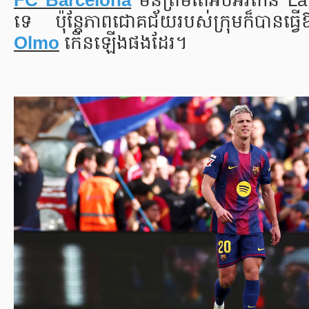
FC Barcelona
មិនត្រឹមតែអបអរពាន La 
ទេ ប៉ុន្តែភាពជោគជ័យរបស់ក្រុមក៏បានធ្វើឱ
Olmo
កើនឡើងផងដែរ។