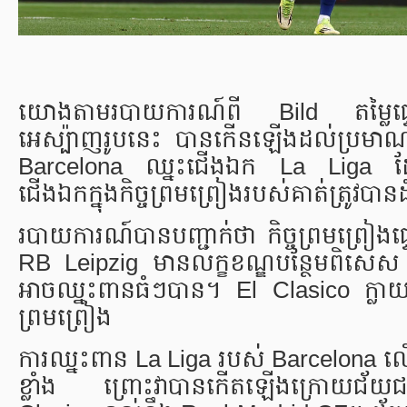
យោងតាមរបាយការណ៍ពី Bild តម្លៃផ្ទេរ
អេស្ប៉ាញរូបនេះ បានកើនឡើងដល់ប្រមាណ 6
Barcelona ឈ្នះជើងឯក La Liga ដែលបានធ
ជើងឯកក្នុងកិច្ចព្រមព្រៀងរបស់គាត់ត្រូវប
របាយការណ៍បានបញ្ជាក់ថា កិច្ចព្រមព្រៀងផ្
RB Leipzig មានលក្ខខណ្ឌបន្ថែមពិសេស
អាចឈ្នះពានធំៗបាន។ El Clasico ក្លាយជា
ព្រមព្រៀង
ការឈ្នះពាន La Liga របស់ Barcelona ល
ខ្លាំង ព្រោះវាបានកើតឡើងក្រោយជ័យជម្