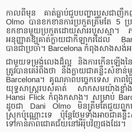
កាលពីមុន គាត់ធ្លាប់ជួបបញ្ហារបួសជាញឹកញ
Olmo បានខកខានការប្រកួតត្រឹមតែ 5 ប្រក
ខកខានមួយប្រកួតដោយសាររបួសស្មា។ ភា
អនុញ្ញាតឱ្យគាត់ក្លាយជាកីឡាករដែល Ba
បានជាប្រចាំ។ Barcelona កំពុងសាងសង
ជាមួយទម្រង់លេងដ៏ល្អ និងការកើនឡើងនៃត
ត្រូវបានគេរំពឹងថា នឹងក្លាយជាគន្លឹះសំខា
Barcelona។ គុណភាពបច្ចេកទេស ភាពច្នៃ
យុទ្ធសាស្ត្ររបស់គាត់ សាកសមយ៉ាងខ្ល
Hansi Flick កំពុងកសាង។ សម្រាប់ Bar
ដូចជា Dani Olmo មិនត្រឹមតែជួយពួកគេក្
ស្រុកប៉ុណ្ណោះទេ ប៉ុន្តែថែមទាំងអាចជាគន្លឹះ
ទៅកាន់ភាពជោគជ័យនៅអឺរ៉ុបវិញផងដែរ។