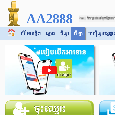
AA2888
aa2888.com | បើកអាខោន Free | កំសាន្តដោយទំនុកចិត្ត សេវាអតិថិជន24h
ព័ត៌មានថ្មីៗ
ឆ្នោត
គីណូ
កីឡា
កាស៊ី​​ណូបន្តផ្ទា