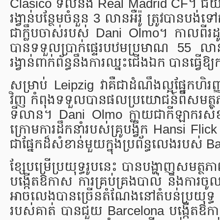
Clasico ទល់នឹង Real Madrid CF។ ជ័យជម្
រង្វាន់បន្ថែមចំនួន 3 លានអឺរ៉ូ ត្រូវបានបង
ជាក្លឹបចាស់របស់ Dani Olmo។ កាលពីរដូវក
បានទទួលប្រាក់ផ្ទេរបឋមប្រមាណ 55 លានអឺរ៉
រង្វាន់ពាក់ព័ន្ធនឹងការឈ្នះជើងឯក បានធ្វើឱ្
សម្រាប់ Leipzig វាគឺជាដំណឹងល្អផ្នែកហិរ
វិញ កំពុងទទួលបានផលប្រយោជន៍ពីសមត្
ទីលាន។ Dani Olmo ក្លាយជាកីឡាករសំខ
ក្រោមការដឹកនាំរបស់គ្រូបង្វឹក Hansi Fli
ជាផ្នែកដ៏សំខាន់មួយក្នុងប្រព័ន្ធលេងរបស់ 
ខ្សែបម្រើប្រយុទ្ធរូបនេះ បានបង្ហាញសមត្ថ
បង្កើតឱកាស ការគ្រប់គ្រងបាល់ និងការច
អាចលេងបានច្រើនតំណែងនៅតំបន់ប្រយុទ្
របស់គាត់ បានជួយ Barcelona បង្កើតឱកាសគ្