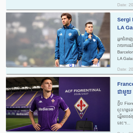
Date: 2
Sergi 
LA Gala
អ្នកជំនា
រាយការណ
Barcelon
LA Galaxy
Date: 2
Franc
ជាមួយ F
ក្លឹប Fio
ចុះហត្ថ
ឆ្នើមរបស
នេះ។...