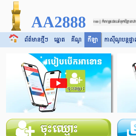
AA2888
aa2888.com | បើកអាខោន Free | កំសាន្តដោយទំនុកចិត្ត សេវាអតិថិជន2
ព័ត៌មានថ្មីៗ
ឆ្នោត
គីណូ
កីឡា
កាស៊ី​​ណូបន្តផ្ទា