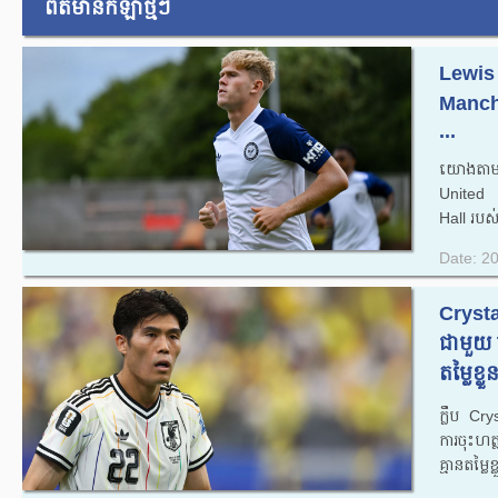
ព័ត៌មានកីឡាថ្មីៗ
Lewis 
Manche
...
យោងតាមល
United 
Hall របស
Date: 2
Crysta
ជាមួយ
តម្លៃខ្លួន
ក្លឹប Cry
ការចុះហ
គ្មានតម្លៃខ